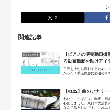
シ
X
関連記事
【ピアノの演奏動画撮
姉が書いた記事
る動画撮影お助けアイ
手元を上から撮影するために
かった！手元撮影に必須のス
【#122】曲のアナリ
姉が書いた記事
わたしこんばんは。昨夜、日
心配しました。東日本大震災
なんて恐ろしいです。これ以上