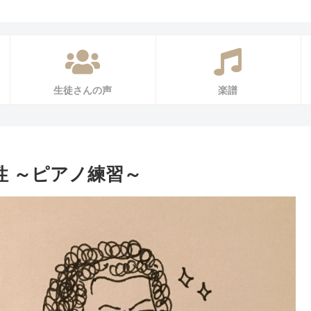
生徒さんの声
楽譜
性 ～ピアノ練習～