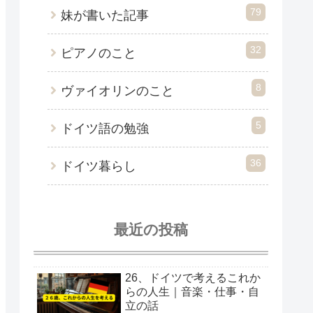
79
妹が書いた記事
32
ピアノのこと
8
ヴァイオリンのこと
5
ドイツ語の勉強
36
ドイツ暮らし
最近の投稿
26、ドイツで考えるこれか
らの人生｜音楽・仕事・自
立の話