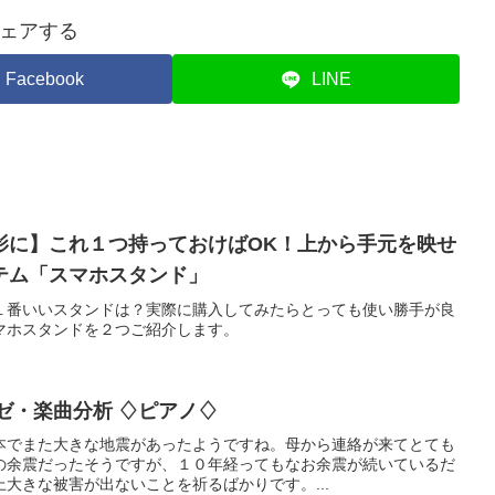
ェアする
Facebook
LINE
影に】これ１つ持っておけばOK！上から手元を映せ
テム「スマホスタンド」
１番いいスタンドは？実際に購入してみたらとっても使い勝手が良
マホスタンドを２つご紹介します。
ーゼ・楽曲分析 ♢ピアノ♢
本でまた大きな地震があったようですね。母から連絡が来てとても
の余震だったそうですが、１０年経ってもなお余震が続いているだ
大きな被害が出ないことを祈るばかりです。...