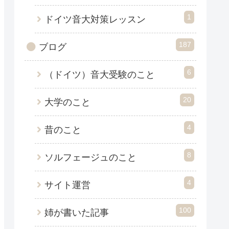
1
ドイツ音大対策レッスン
187
ブログ
6
（ドイツ）音大受験のこと
20
大学のこと
4
昔のこと
8
ソルフェージュのこと
4
サイト運営
100
姉が書いた記事