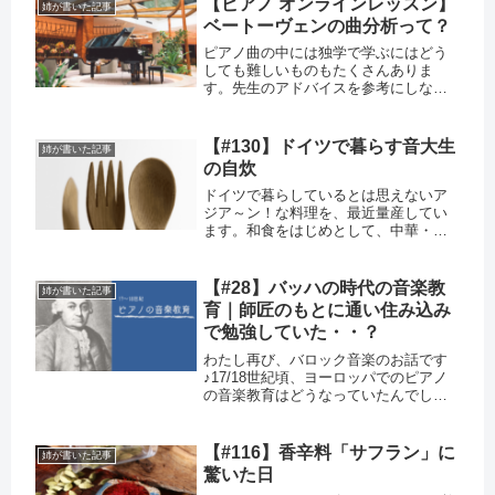
【ピアノ オンラインレッスン】
姉が書いた記事
ベートーヴェンの曲分析って？
ピアノ曲の中には独学で学ぶにはどう
しても難しいものもたくさんありま
す。先生のアドバイスを参考にしなが
ら、自分だけの演奏を作っていけると
いいですね♪
【#130】ドイツで暮らす音大生
姉が書いた記事
の自炊
ドイツで暮らしているとは思えないア
ジア～ン！な料理を、最近量産してい
ます。和食をはじめとして、中華・韓
国・インドネシア・インド・タイ・ベ
トナム、、、など。日本にいた頃から
料理はしていましたが、当時作ってい
【#28】バッハの時代の音楽教
姉が書いた記事
たものはまさかそんな国際色豊かな食
育｜師匠のもとに通い住み込み
事...
で勉強していた・・？
わたし再び、バロック音楽のお話です
♪17/18世紀頃、ヨーロッパでのピアノ
の音楽教育はどうなっていたんでしょ
うか？まず、現代のピアノ教育がどの
ようになっているかざっくりまとめて
みると・・・。多くの場合は、（※音
【#116】香辛料「サフラン」に
姉が書いた記事
楽家として将来活躍したいと思っ...
驚いた日