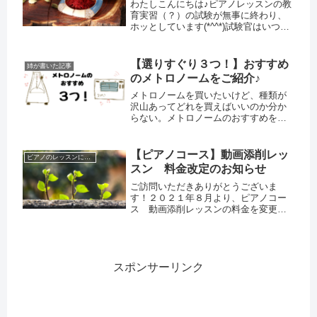
わたしこんにちは♪ピアノレッスンの教
育実習（？）の試験が無事に終わり、
ホッとしています(*^^*)試験官はいつも
の授業の先生だけでしたし、試験会場
も広めのホールで、あまり緊張する事
もなくのびのびと楽しくレッスンがで
【選りすぐり３つ！】おすすめ
姉が書いた記事
きました♡この授業を通して...
のメトロノームをご紹介♪
メトロノームを買いたいけど、種類が
沢山あってどれを買えばいいのか分か
らない。メトロノームのおすすめを知
りたい！選ぶときに気を付けた方がい
いことは？この記事では、楽器を練習
する際の必須アイテム“メトロノーム”の
【ピアノコース】動画添削レッ
ピアノのレッスンについて
おすすめを３つ紹介します。
スン 料金改定のお知らせ
ご訪問いただきありがとうございま
す！２０２１年８月より、ピアノコー
ス 動画添削レッスンの料金を変更さ
せていただきました。ご提出動画は５
分以内。最大１５分程度の添削レッス
ン動画でお返しいたします。【変更内
容】＜旧＞1,000円＜新＞ブルグミュ...
スポンサーリンク