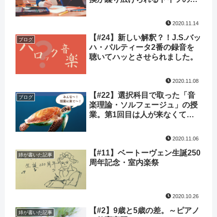
学の授業って？
2020.11.14
【#24】新しい解釈？！J.S.バッ
ブログ
ハ・パルティータ2番の録音を
聴いてハッとさせられました。
2020.11.08
【#22】選択科目で取った「音
ブログ
楽理論・ソルフェージュ」の授
業。第1回目は人が来なくてマ
ンツーマン授業でした。
2020.11.06
【#11】ベートーヴェン生誕250
姉が書いた記事
周年記念・室内楽祭
2020.10.26
【#2】9歳と5歳の差。～ピアノ
姉が書いた記事