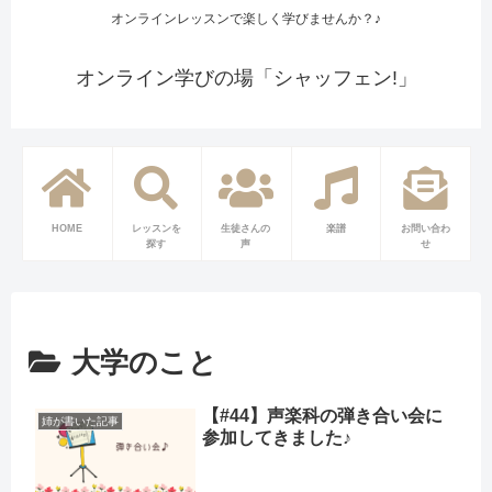
オンラインレッスンで楽しく学びませんか？♪
オンライン学びの場「シャッフェン!」
HOME
レッスンを
生徒さんの
楽譜
お問い合わ
探す
声
せ
大学のこと
【#44】声楽科の弾き合い会に
姉が書いた記事
参加してきました♪