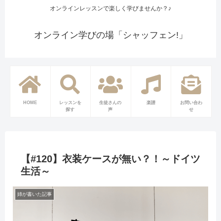
オンラインレッスンで楽しく学びませんか？♪
オンライン学びの場「シャッフェン!」
HOME
レッスンを
生徒さんの
楽譜
お問い合わ
探す
声
せ
【#120】衣装ケースが無い？！～ドイツ
生活～
姉が書いた記事