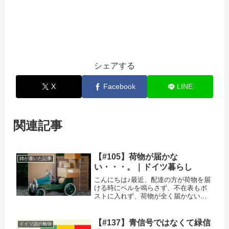
シェアする
X
Facebook
LINE
関連記事
【#105】荷物が届かな
姉が書いた記事
い・・・。｜ドイツ暮らし
こんにちは♪最近、配達の方が荷物を届
ける時にベルを鳴らさず、不在表もポ
ストに入れず、荷物が全く届かない・
今どこにあるのか分からないという状
況が度々あり少し困っています。（in
ドイツ）携帯で "現在の配達状況" を確
【#137】青信号ではなくて緑信
ドイツ語の勉強
認するといつの間にか、「...