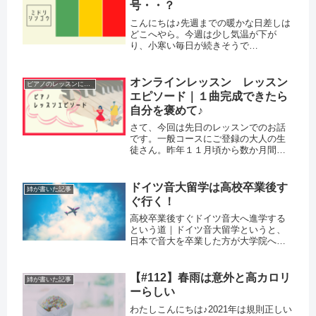
号・・？
こんにちは♪先週までの暖かな日差しは
どこへやら。今週は少し気温が下が
り、小寒い毎日が続きそうで
す。・・・・・・・・・・・ドイツに
来て1年ほど、長いこと青信号のことを
そのまま「blaue Ampel (青信号)」と呼
オンラインレッスン レッスン
ピアノのレッスンについて
んでいました。そもそもドイ...
エピソード｜１曲完成できたら
自分を褒めて♪
さて、今回は先日のレッスンでのお話
です。一般コースにご登録の大人の生
徒さん。昨年１１月頃から数か月間、
ずっと同じ曲を懸命に練習されていた
のですが、先日のレッスンで最初から
最後までスラスラと通して演奏してく
ドイツ音大留学は高校卒業後す
姉が書いた記事
ださいました。
ぐ行く！
高校卒業後すぐドイツ音大へ進学する
という道｜ドイツ音大留学というと、
日本で音大を卒業した方が大学院へ行
く、あるいは大学入学後にドイツ音大
を目指すという方が多いのではないで
しょうか。
【#112】春雨は意外と高カロリ
姉が書いた記事
ーらしい
わたしこんにちは♪2021年は規則正しい