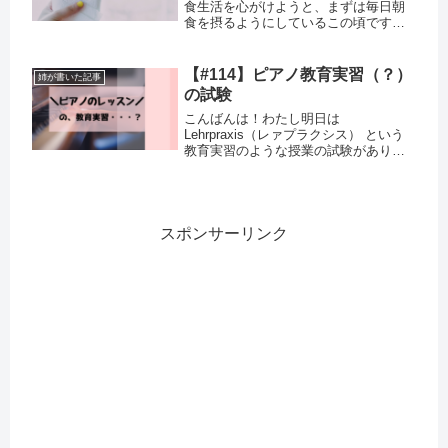
食生活を心がけようと、まずは毎日朝
食を摂るようにしているこの頃です。
ドイツで受ける血液検査では、お医者
さんあなた、ビタミンDが不足している
ねとほぼ毎回言われてしまいますが、
【#114】ピアノ教育実習（？）
姉が書いた記事
その他は基本的に問題なく健康...
の試験
こんばんは！わたし明日は
Lehrpraxis（レァプラクシス） という
教育実習のような授業の試験がありま
す。教育実習というと、一般には小学
校・中学校・高校などに行って一定期
間実際に学校の先生として働くという
実習ですよね。ドイツにももちろん
そ...
スポンサーリンク