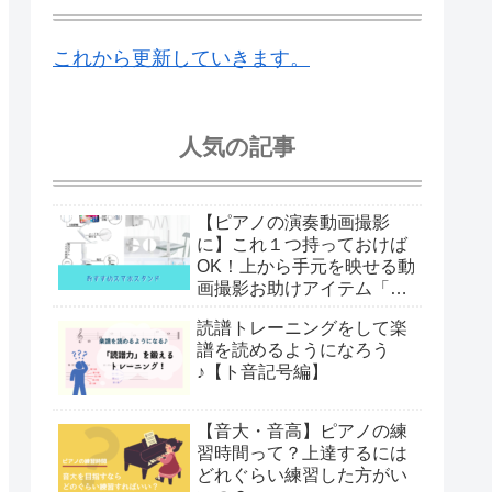
これから更新していきます。
人気の記事
【ピアノの演奏動画撮影
に】これ１つ持っておけば
OK！上から手元を映せる動
画撮影お助けアイテム「ス
マホスタンド」
読譜トレーニングをして楽
譜を読めるようになろう
♪【ト音記号編】
【音大・音高】ピアノの練
習時間って？上達するには
どれぐらい練習した方がい