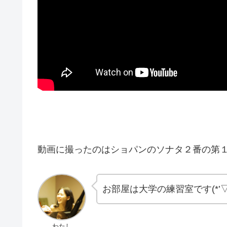
動画に撮ったのはショパンのソナタ２番の第
お部屋は大学の練習室です(*’▽
わたし