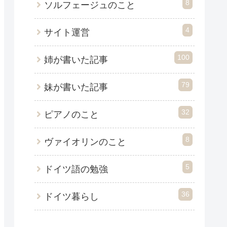
8
ソルフェージュのこと
4
サイト運営
100
姉が書いた記事
79
妹が書いた記事
32
ピアノのこと
8
ヴァイオリンのこと
5
ドイツ語の勉強
36
ドイツ暮らし