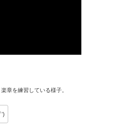
１楽章を練習している様子。
’)